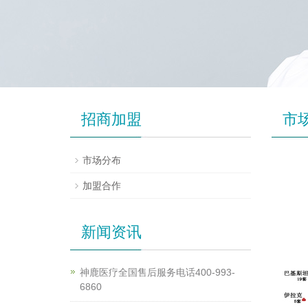
招商加盟
市
市场分布
加盟合作
新闻资讯
神鹿医疗全国售后服务电话400-993-
6860