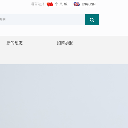
语言选择:
新闻动态
招商加盟