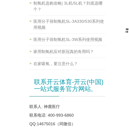
制氧机选购攻略| 3L机/5L机？到底选哪
个？
医用分子筛制氧机SL-3A330/530系列使
用视频
医用分子筛制氧机SL-3W系列使用视频
家用制氧机应对新冠真的有用吗？
在家吸氧，要注意什么？
联系开云体育-开云(中国)
一站式服务官方网站,
联系人: 神鹿医疗
联系电话: 400-993-6860
QQ:14675016（同微信）